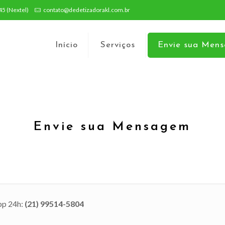
5 (Nextel)
contato@dedetizadorakl.com.br
Início
Serviços
Envie sua Men
Envie sua Mensagem
pp 24h:
(21) 99514-5804